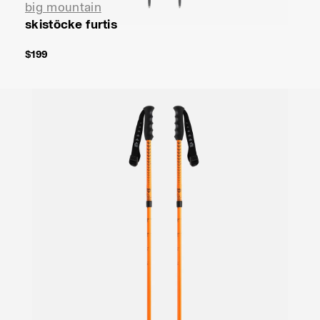
big mountain
skistöcke furtis
$199