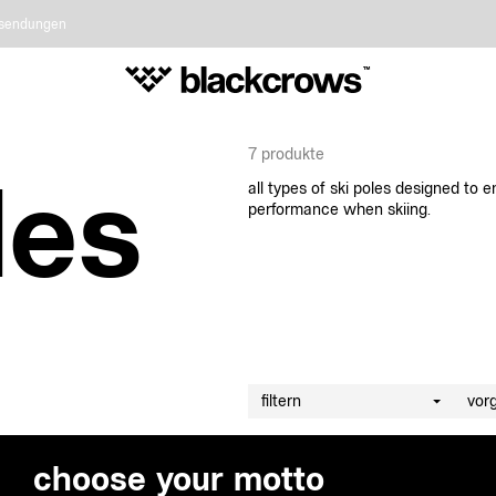
cksendungen
7
produkte
les
all types of ski poles designed to 
performance when skiing.
filtern
vorg
filter
choose your motto