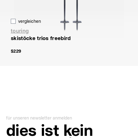
vergleichen
touring
skistöcke trios freebird
$229
für unseren newsletter anmelden
dies ist kein