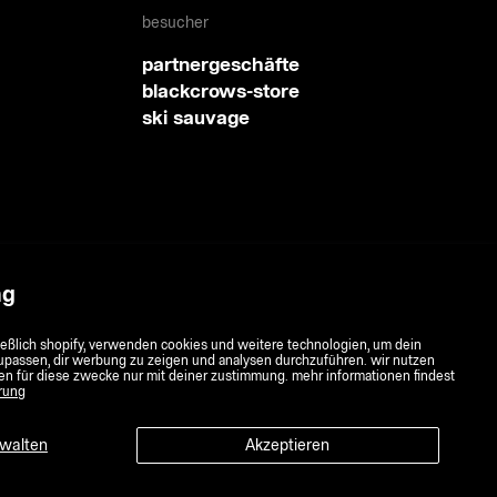
besucher
partnergeschäfte
blackcrows-store
ski sauvage
ng
ließlich shopify, verwenden cookies und weitere technologien, um dein
nzupassen, dir werbung zu zeigen und analysen durchzuführen. wir nutzen
en für diese zwecke nur mit deiner zustimmung. mehr informationen findest
rung
rwalten
Akzeptieren
copyright 2025 blackcrows / alle rechte vorbehalten