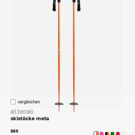
vergleichen
all terrain
skistöcke meta
$69