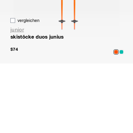
vergleichen
junior
skistöcke duos junius
$74