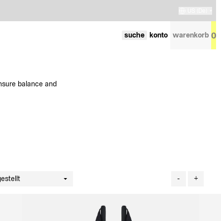
US
(de)
0
suche
konto
warenkorb
ensure balance and
estellt
-
+