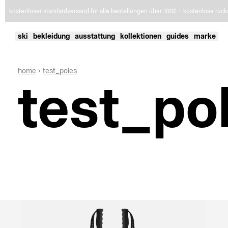
kostenloser standardversand für alle bestellungen über 100$ + kostenlose rü
ski
bekleidung
ausstattung
kollektionen
guides
marke
home
test_poles
test_po