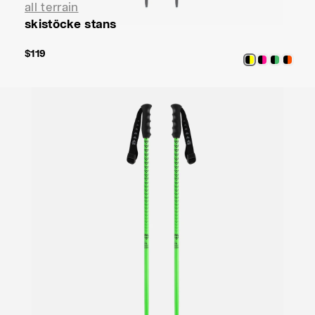
all terrain
skistöcke stans
$119