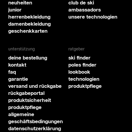
neuheiten
club de ski
junior
ambassadors
herrenbekleidung
unsere technologien
damenbekleidung
geschenkkarten
unterstützung
ratgeber
deine bestellung
ski finder
kontakt
poles finder
faq
lookbook
garantie
technologien
versand und rückgabe
produktpflege
rückgabeportal
produktsicherheit
produktpflege
allgemeine
geschäftsbedingungen
datenschutzerklärung