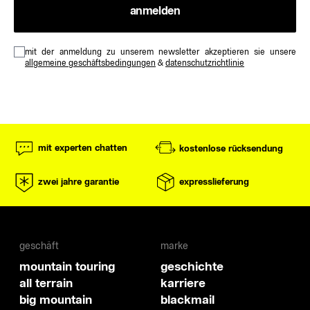
anmelden
mit der anmeldung zu unserem newsletter akzeptieren sie unsere
allgemeine geschäftsbedingungen
&
datenschutzrichtlinie
mit experten chatten
kostenlose rücksendung
zwei jahre garantie
expresslieferung
geschäft
marke
mountain touring
geschichte
all terrain
karriere
big mountain
blackmail