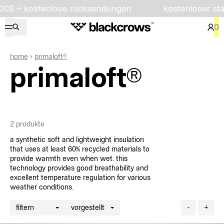
0$ + kostenlose rücksendungen
kostenloser stand
0
home
primaloft®
primaloft®
2
produkte
a synthetic soft and lightweight insulation
that uses at least 60% recycled materials to
provide warmth even when wet. this
technology provides good breathability and
excellent temperature regulation for various
weather conditions.
filtern
vorgestellt
-
+
filter