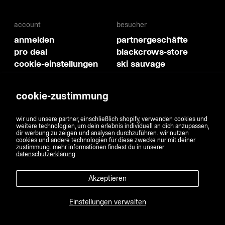
account
besucher
anmelden
partnergeschäfte
pro deal
blackcrows-store
cookie-einstellungen
ski sauvage
social
cookie-zustimmung
spotify
wir und unsere partner, einschließlich shopify, verwenden cookies und
youtube
weitere technologien, um dein erlebnis individuell an dich anzupassen,
facebook
dir werbung zu zeigen und analysen durchzuführen. wir nutzen
cookies und andere technologien für diese zwecke nur mit deiner
instagram
zustimmung. mehr informationen findest du in unserer
datenschutzerklärung
tiktok
Akzeptieren
Einstellungen verwalten
copyright 2025 blackcrows / alle rechte vorbehalten