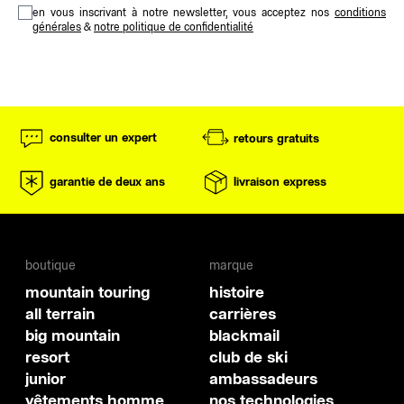
en vous inscrivant à notre newsletter, vous acceptez nos
conditions
générales
&
notre politique de confidentialité
consulter un expert
retours gratuits
garantie de deux ans
livraison express
boutique
marque
mountain touring
histoire
all terrain
carrières
big mountain
blackmail
resort
club de ski
junior
ambassadeurs
vêtements homme
nos technologies