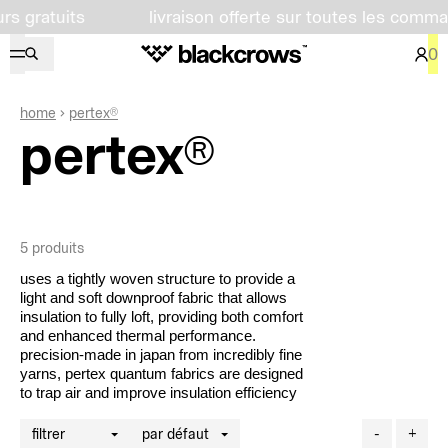
atuits
livraison offerte sur toutes les commandes
0
home
pertex®
pertex®
5
produits
uses a tightly woven structure to provide a
light and soft downproof fabric that allows
insulation to fully loft, providing both comfort
and enhanced thermal performance.
precision-made in japan from incredibly fine
yarns, pertex quantum fabrics are designed
to trap air and improve insulation efficiency
filtrer
par défaut
-
+
filtres